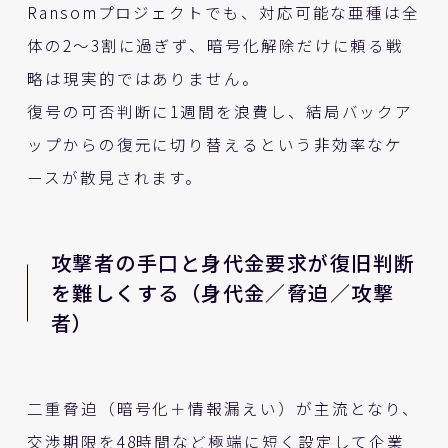
Ransomプロジェクトでも、対応可能な亜種は全
体の2～3割に過ぎず、暗号化解除だけに頼る戦
略は現実的ではありません。
復号の可否判断に1週間を浪費し、結局バックア
ップからの復元に切り替えるという非効率なケ
ースが散見されます。
攻撃者の手口と身代金要求が復旧判断
を難しくする（身代金／脅迫／攻撃
者）
二重脅迫（暗号化＋情報漏えい）が主流となり、
交渉期限を48時間など極端に短く設定して企業