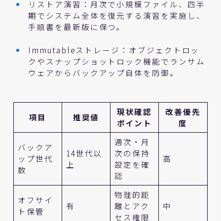
リストア演習：月次で小規模ファイル、四半
期でシステム全体を復元する演習を実施し、
手順書を最新版に保つ。
Immutableストレージ：オブジェクトロッ
クやスナップショットロック機能でランサム
ウェアからバックアップ自体を防御。
現状確認
改善優先
項目
推奨値
ポイント
度
週次・月
バックア
14世代以
次の保持
ップ世代
高
上
設定を確
数
認
物理的距
オフサイ
有
離とアク
中
ト保管
セス権限