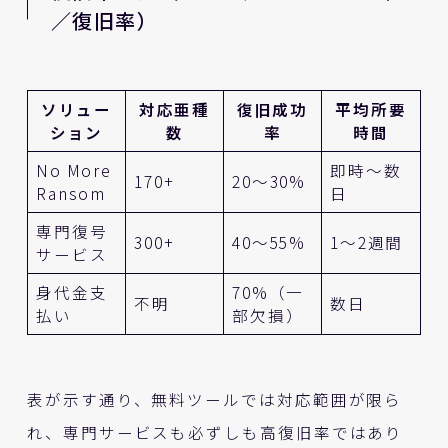
／復旧率）
ソリュー
対応亜種
復旧成功
平均所要
ション
数
率
時間
No More
即時～数
170+
20〜30%
Ransom
日
専門復号
300+
40〜55%
1～2週間
サービス
身代金支
70%（一
不明
数日
払い
部欠損）
表が示す通り、無料ツールでは対応範囲が限ら
れ、専門サービスも必ずしも高復旧率ではあり