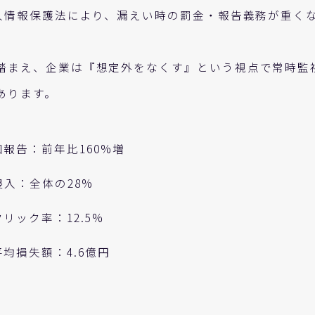
個人情報保護法により、漏えい時の罰金・報告義務が重く
踏まえ、企業は『想定外をなくす』という視点で常時監
あります。
報告：前年比160%増
侵入：全体の28%
リック率：12.5%
均損失額：4.6億円