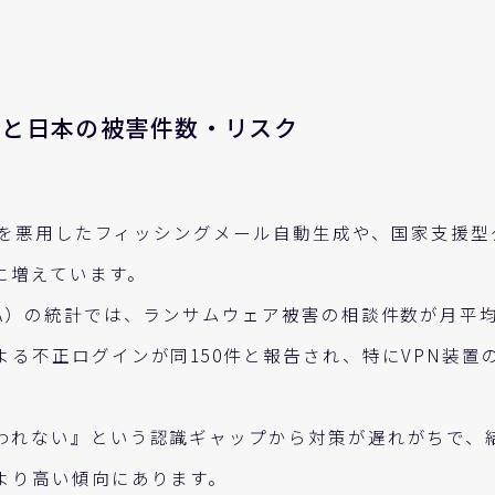
向と日本の被害件数・リスク
AIを悪用したフィッシングメール自動生成や、国家支援
に増えています。
A）の統計では、ランサムウェア被害の相談件数が月平均
よる不正ログインが同150件と報告され、特にVPN装置
われない』という認識ギャップから対策が遅れがちで、
より高い傾向にあります。