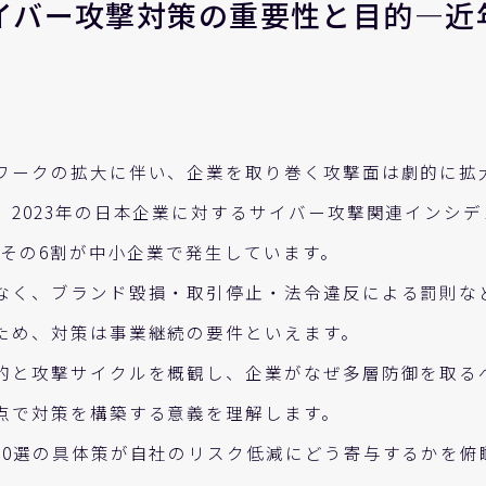
イバー攻撃対策の重要性と目的―近
ワークの拡大に伴い、企業を取り巻く攻撃面は劇的に拡
、2023年の日本企業に対するサイバー攻撃関連インシ
、その6割が中小企業で発生しています。
なく、ブランド毀損・取引停止・法令違反による罰則な
ため、対策は事業継続の要件といえます。
的と攻撃サイクルを概観し、企業がなぜ多層防御を取る
点で対策を構築する意義を理解します。
10選の具体策が自社のリスク低減にどう寄与するかを俯