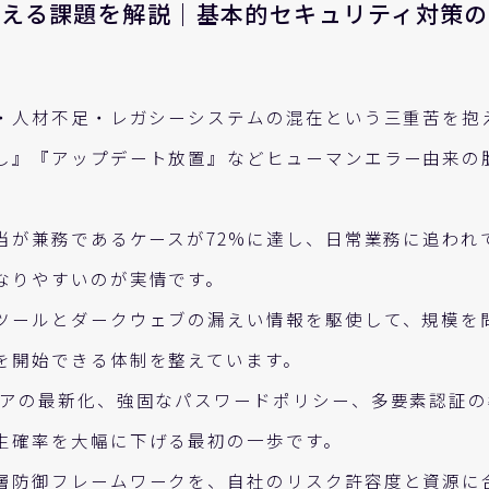
抱える課題を解説｜基本的セキュリティ対策
算・人材不足・レガシーシステムの混在という三重苦を抱
し』『アップデート放置』などヒューマンエラー由来の
担当が兼務であるケースが72%に達し、日常業務に追われ
なりやすいのが実情です。
ツールとダークウェブの漏えい情報を駆使して、規模を
を開始できる体制を整えています。
ェアの最新化、強固なパスワードポリシー、多要素認証
生確率を大幅に下げる最初の一歩です。
層防御フレームワークを、自社のリスク許容度と資源に