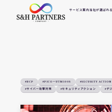
サービス案内
当社が選ばれ
#BCP
#PICO－UTM100S
#SECURITY ACTION
#サイバー攻撃対策
#セキュリティアクション
#デ