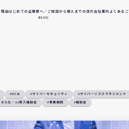
る理由
はじめての企業様へ／ご相談から導入までの流れ
会社案内
よくあるご
BLOG
#UTM
#サイバーセキュリティ
#サイバーリスクマネジメント
ジタル化・AI導入補助金
#事業継続
#補助金