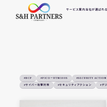
サービス案内
当社が選ばれ
#BCP
#PICO－UTM100S
#SECURITY ACTION
#サイバー攻撃対策
#セキュリティアクション
#デ